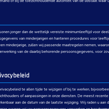
land of bij de toezichthoudende autoriteit van de lidstaat waar 
ersonen jonger dan de wettelijk vereiste minimumleeftijd voor de
egevens van minderjarigen en hanteren procedures voor leeftijdsv
en minderjarige, zullen wij passende maatregelen nemen, waaron
verwerking van de daarbij behorende persoonsgegevens, voor zov
rivacybeleid
ivacybeleid te allen tijde te wijzigen of bij te werken, bijvoorbe
ichthouders of aanpassingen in onze diensten. De meest recente ve
kenbaar aan de datum van de laatste wijziging. Wij raden u aan d