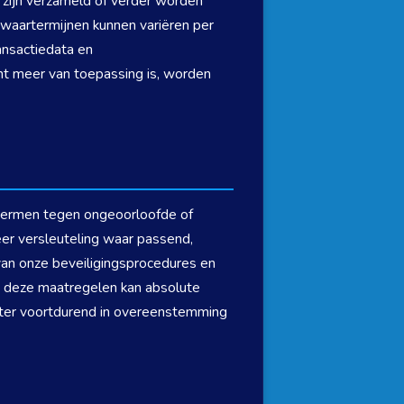
zijn verzameld of verder worden
ewaartermijnen kunnen variëren per
ansactiedata en
ht meer van toepassing is, worden
hermen tegen ongeoorloofde of
er versleuteling waar passend,
van onze beveiligingsprocedures en
s deze maatregelen kan absolute
hter voortdurend in overeenstemming