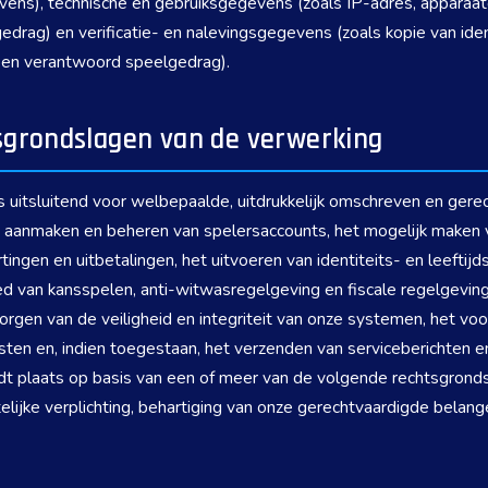
gevens), technische en gebruiksgegevens (zoals IP-adres, appara
edrag) en verificatie- en nalevingsgegevens (zoals kopie van ident
 en verantwoord speelgedrag).
sgrondslagen van de verwerking
itsluitend voor welbepaalde, uitdrukkelijk omschreven en gere
 aanmaken en beheren van spelersaccounts, het mogelijk maken 
ingen en uitbetalingen, het uitvoeren van identiteits- en leeftijds
ied van kansspelen, anti-witwasregelgeving en fiscale regelgevin
gen van de veiligheid en integriteit van onze systemen, het voo
ten en, indien toegestaan, het verzenden van serviceberichten e
dt plaats op basis van een of meer van de volgende rechtsgronds
lijke verplichting, behartiging van onze gerechtvaardigde belang