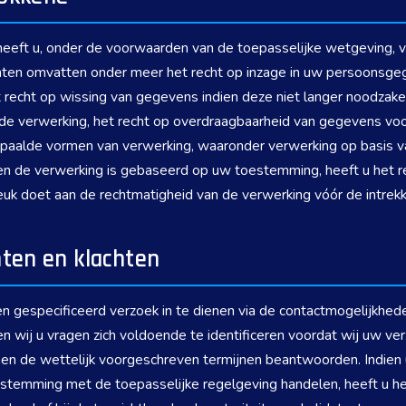
heeft u, onder de voorwaarden van de toepasselijke wetgeving, v
en omvatten onder meer het recht op inzage in uw persoonsgegev
 recht op wissing van gegevens indien deze niet langer noodzakel
 de verwerking, het recht op overdraagbaarheid van gegevens voo
aalde vormen van verwerking, waaronder verwerking op basis van
dien de verwerking is gebaseerd op uw toestemming, heeft u het
breuk doet aan de rechtmatigheid van de verwerking vóór de intrekk
hten en klachten
n gespecificeerd verzoek in te dienen via de contactmogelijkhede
n wij u vragen zich voldoende te identificeren voordat wij uw ve
en de wettelijk voorgeschreven termijnen beantwoorden. Indien 
stemming met de toepasselijke regelgeving handelen, heeft u het 