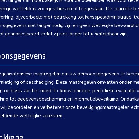
t langer dan noodzakelijk is voor de doeleinden waarvoor deze 
ermijn wettelijk is voorgeschreven of toegestaan. De concrete b
rking, bijvoorbeeld met betrekking tot kansspeladministratie, tr
sgegevens niet langer nodig zijn en geen wettelijke bewaarplic
f geanonimiseerd zodat zij niet langer tot u herleidbaar zijn.
soonsgegevens
 organisatorische maatregelen om uw persoonsgegevens te besc
ernietiging of beschadiging. Deze maatregelen omvatten onder me
g op basis van het need-to-know-principe, periodieke evaluatie 
king tot gegevensbescherming en informatiebeveiliging. Ondank
; wij beoordelen en verbeteren onze beveiligingsmaatregelen ec
eldende wettelijke vereisten.
rokkene