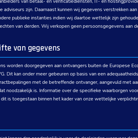
bieders van betaal- en verificatiediensten, IT- en hostingprovid
e adviseurs zijn. Daarnaast kunnen wij gegevens verstrekken a
dere publieke instanties indien wij daartoe wettelijk zijn gehouden
rechten van derden. Wij verkopen geen persoonsgegevens aan d
gifte van gegevens
ens worden doorgegeven aan ontvangers buiten de Europese Eco
. Dit kan onder meer gebeuren op basis van een adequaatheids
tractbepalingen met de betreffende ontvanger, aangevuld met aa
dat noodzakelijk is. Informatie over de specifieke waarborgen vo
dit is toegestaan binnen het kader van onze wettelijke verplichti