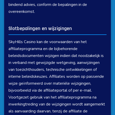
bindend advies, conform de bepalingen in de
overeenkomst.
Slotbepalingen en wijzigingen
SkyHills Casino kan de voorwaarden van het
affiliateprogramma en de bijbehorende
beleidsdocumenten wijzigen indien dat noodzakelijk is
in verband met gewijzigde wetgeving, aanwijzingen
van toezichthouders, technische ontwikkelingen of
interne beleidskeuzes. Affiliates worden op passende
wijze geïnformeerd over materiële wijzigingen,
bijvoorbeeld via de affiliateportal of per e-mail.
Voortgezet gebruik van het affiliateprogramma na
inwerkingtreding van de wijzigingen wordt aangemerkt
als aanvaarding daarvan, tenzij de affiliate de