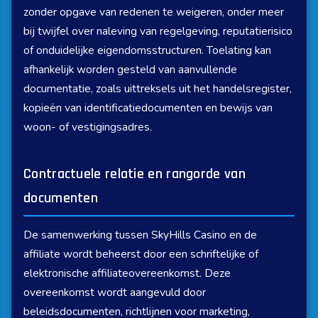
zonder opgave van redenen te weigeren, onder meer
bij twijfel over naleving van regelgeving, reputatierisico
of onduidelijke eigendomsstructuren. Toelating kan
afhankelijk worden gesteld van aanvullende
documentatie, zoals uittreksels uit het handelsregister,
kopieën van identificatiedocumenten en bewijs van
woon- of vestigingsadres.
Contractuele relatie en rangorde van
documenten
De samenwerking tussen SkyHills Casino en de
affiliate wordt beheerst door een schriftelijke of
elektronische affiliateovereenkomst. Deze
overeenkomst wordt aangevuld door
beleidsdocumenten, richtlijnen voor marketing,