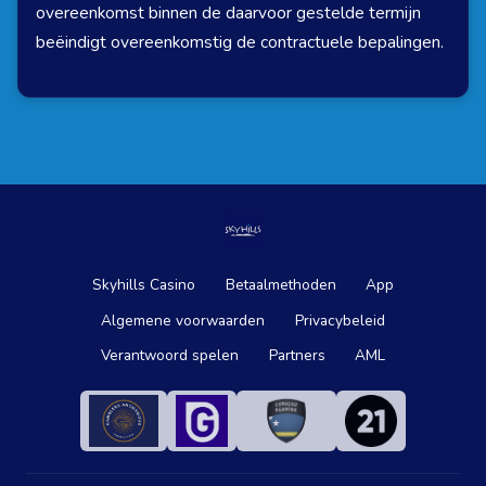
overeenkomst binnen de daarvoor gestelde termijn
beëindigt overeenkomstig de contractuele bepalingen.
Skyhills Casino
Betaalmethoden
App
Algemene voorwaarden
Privacybeleid
Verantwoord spelen
Partners
AML