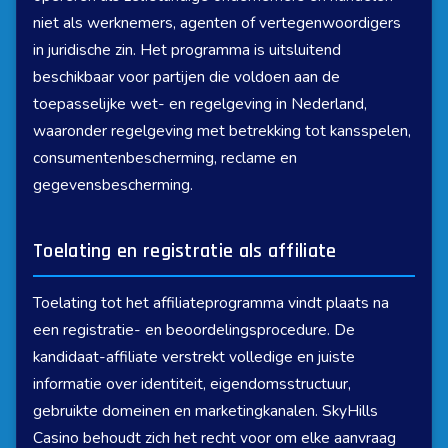
niet als werknemers, agenten of vertegenwoordigers
in juridische zin. Het programma is uitsluitend
beschikbaar voor partijen die voldoen aan de
toepasselijke wet- en regelgeving in Nederland,
waaronder regelgeving met betrekking tot kansspelen,
consumentenbescherming, reclame en
gegevensbescherming.
Toelating en registratie als affiliate
Toelating tot het affiliateprogramma vindt plaats na
een registratie- en beoordelingsprocedure. De
kandidaat-affiliate verstrekt volledige en juiste
informatie over identiteit, eigendomsstructuur,
gebruikte domeinen en marketingkanalen. SkyHills
Casino behoudt zich het recht voor om elke aanvraag