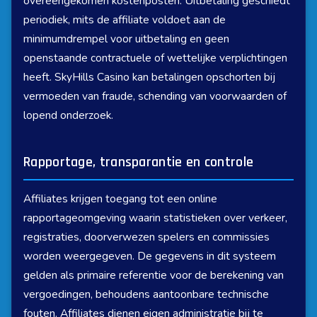
overeengekomen kostenposten. Uitbetaling geschiedt
periodiek, mits de affiliate voldoet aan de
minimumdrempel voor uitbetaling en geen
openstaande contractuele of wettelijke verplichtingen
heeft. SkyHills Casino kan betalingen opschorten bij
vermoeden van fraude, schending van voorwaarden of
lopend onderzoek.
Rapportage, transparantie en controle
Affiliates krijgen toegang tot een online
rapportageomgeving waarin statistieken over verkeer,
registraties, doorverwezen spelers en commissies
worden weergegeven. De gegevens in dit systeem
gelden als primaire referentie voor de berekening van
vergoedingen, behoudens aantoonbare technische
fouten. Affiliates dienen eigen administratie bij te